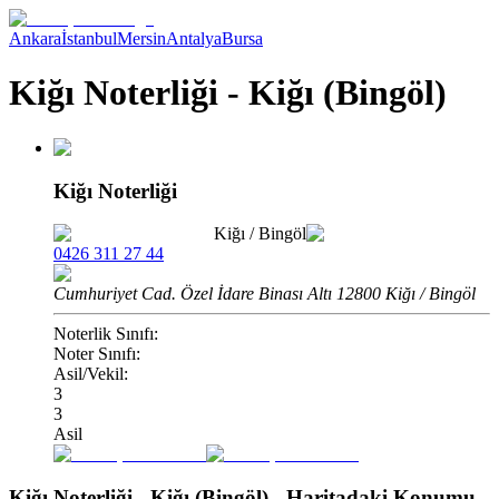
Ankara
İstanbul
Mersin
Antalya
Bursa
Kiğı Noterliği - Kiğı (Bingöl)
Kiğı Noterliği
Kiğı
/
Bingöl
0426 311 27 44
Cumhuriyet Cad. Özel İdare Binası Altı 12800 Kiğı / Bingöl
Noterlik Sınıfı:
Noter Sınıfı:
Asil/Vekil:
3
3
Asil
Kiğı Noterliği - Kiğı (Bingöl)
- Haritadaki Konumu