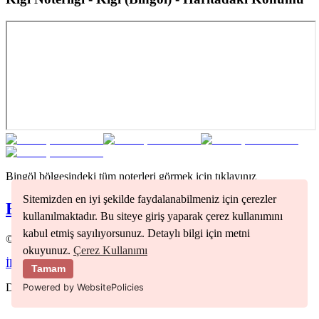
Bingöl
bölgesindeki tüm noterleri görmek için tıklayınız
Sitemizden en iyi şekilde faydalanabilmeniz için çerezler
Bingöl
Noterleri
kullanılmaktadır. Bu siteye giriş yaparak çerez kullanımını
kabul etmiş sayılıyorsunuz. Detaylı bilgi için metni
©
2026
Nöbetçi Noter
okuyunuz.
Çerez Kullanımı
İletişim
Kullanım Koşulları
Gizlilik Politikası
Tamam
Developer
MEHMET ERDOĞAN
Powered by WebsitePolicies