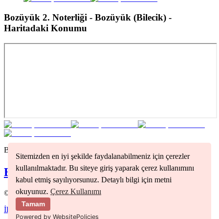
Bozüyük 2. Noterliği - Bozüyük (Bilecik)
-
Haritadaki Konumu
Bilecik
bölgesindeki tüm noterleri görmek için tıklayınız
Sitemizden en iyi şekilde faydalanabilmeniz için çerezler
kullanılmaktadır. Bu siteye giriş yaparak çerez kullanımını
Bilecik
Noterleri
kabul etmiş sayılıyorsunuz. Detaylı bilgi için metni
okuyunuz.
Çerez Kullanımı
©
2026
Nöbetçi Noter
Tamam
İletişim
Kullanım Koşulları
Gizlilik Politikası
Powered by WebsitePolicies