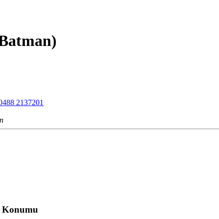
(Batman)
0488 2137201
an
i Konumu