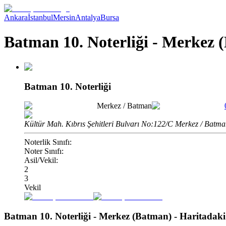
Ankara
İstanbul
Mersin
Antalya
Bursa
Batman 10. Noterliği - Merkez 
Batman 10. Noterliği
Merkez
/
Batman
Kültür Mah. Kıbrıs Şehitleri Bulvarı No:122/C Merkez / Batm
Noterlik Sınıfı:
Noter Sınıfı:
Asil/Vekil:
2
3
Vekil
Batman 10. Noterliği - Merkez (Batman)
- Haritadak