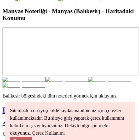
Manyas Noterliği - Manyas (Balıkesir)
- Haritadaki
Konumu
Balıkesir
bölgesindeki tüm noterleri görmek için tıklayınız
Balıkesir
Noterleri
Sitemizden en iyi şekilde faydalanabilmeniz için çerezler
kullanılmaktadır. Bu siteye giriş yaparak çerez kullanımını
Altıeylül
(
1
)
Bandırma
(
1
)
Edremit
(
1
)
kabul etmiş sayılıyorsunuz. Detaylı bilgi için metni
okuyunuz.
Çerez Kullanımı
©
2026
Nöbetçi Noter