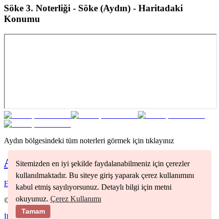
Söke 3. Noterliği - Söke (Aydın)
- Haritadaki
Konumu
Aydın
bölgesindeki tüm noterleri görmek için tıklayınız
Aydın
Noterleri
Sitemizden en iyi şekilde faydalanabilmeniz için çerezler
kullanılmaktadır. Bu siteye giriş yaparak çerez kullanımını
Efeler
(
2
)
Kuşadası
(
1
)
kabul etmiş sayılıyorsunuz. Detaylı bilgi için metni
okuyunuz.
Çerez Kullanımı
©
2026
Nöbetçi Noter
Tamam
İletişim
Kullanım Koşulları
Gizlilik Politikası