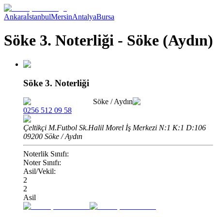
Ankara
İstanbul
Mersin
Antalya
Bursa
Söke 3. Noterliği - Söke (Aydın)
Söke 3. Noterliği
Söke
/
Aydın
0256 512 09 58
Çeltikçi M.Futbol Sk.Halil Morel İş Merkezi N:1 K:1 D:106
09200 Söke / Aydın
Noterlik Sınıfı:
Noter Sınıfı:
Asil/Vekil:
2
2
Asil