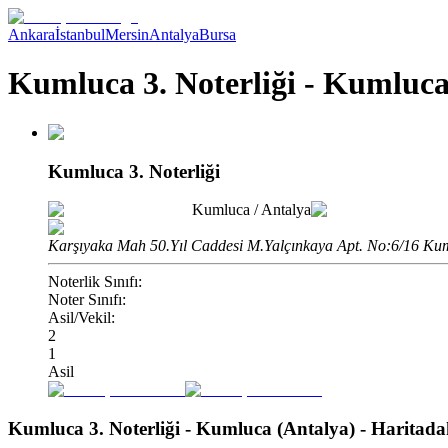
Ankara
İstanbul
Mersin
Antalya
Bursa
Kumluca 3. Noterliği - Kumluca
Kumluca 3. Noterliği
Kumluca
/
Antalya
Karşıyaka Mah 50.Yıl Caddesi M.Yalçınkaya Apt. No:6/16 Kum
Noterlik Sınıfı:
Noter Sınıfı:
Asil/Vekil:
2
1
Asil
Kumluca 3. Noterliği - Kumluca (Antalya)
- Haritad