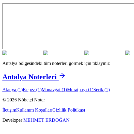
Antalya
bölgesindeki tüm noterleri görmek için tıklayınız
Antalya
Noterleri
Alanya
(
1
)
Kepez
(
1
)
Manavgat
(
1
)
Muratpaşa
(
1
)
Serik
(
1
)
©
2026
Nöbetçi Noter
İletişim
Kullanım Koşulları
Gizlilik Politikası
Developer
MEHMET ERDOĞAN