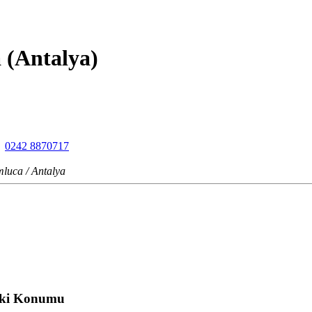
 (Antalya)
0242 8870717
luca / Antalya
aki Konumu