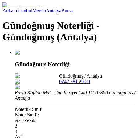
Ankara
İstanbul
Mersin
Antalya
Bursa
Gündoğmuş Noterliği -
Gündoğmuş (Antalya)
Gündoğmuş Noterliği
Gündoğmuş
/
Antalya
0242 781 29 29
Rasih Kaplan Mah. Cumhuriyet Cad.1/1 07860 Gündoğmuş /
Antalya
Noterlik Sınıfı:
Noter Sınıfı:
Asil/Vekil:
3
3
Asil