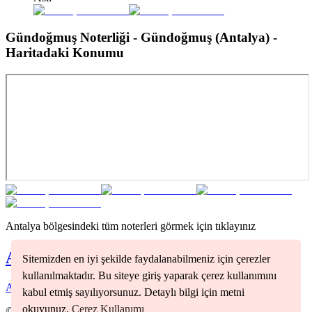
Gündoğmuş Noterliği - Gündoğmuş (Antalya)
-
Haritadaki Konumu
Antalya
bölgesindeki tüm noterleri görmek için tıklayınız
Antalya
Noterleri
Sitemizden en iyi şekilde faydalanabilmeniz için çerezler
kullanılmaktadır. Bu siteye giriş yaparak çerez kullanımını
Alanya
(
1
)
Kepez
(
1
)
Manavgat
(
1
)
Muratpaşa
(
1
)
Serik
(
1
)
kabul etmiş sayılıyorsunuz. Detaylı bilgi için metni
okuyunuz.
Çerez Kullanımı
©
2026
Nöbetçi Noter