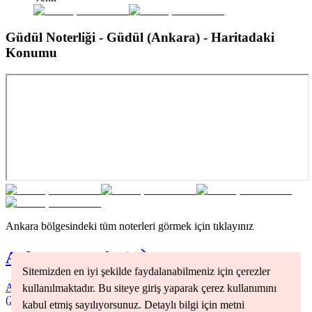
Güdül Noterliği - Güdül (Ankara)
- Haritadaki
Konumu
Ankara
bölgesindeki tüm noterleri görmek için tıklayınız
Ankara
Noterleri
Sitemizden en iyi şekilde faydalanabilmeniz için çerezler
Akyurt
(
2
)
Altındağ
(
1
)
Çankaya
(
2
)
Keçiören
(
1
)
Sincan
kullanılmaktadır. Bu siteye giriş yaparak çerez kullanımını
(
2
)
Yenimahalle
(
1
)
kabul etmiş sayılıyorsunuz. Detaylı bilgi için metni