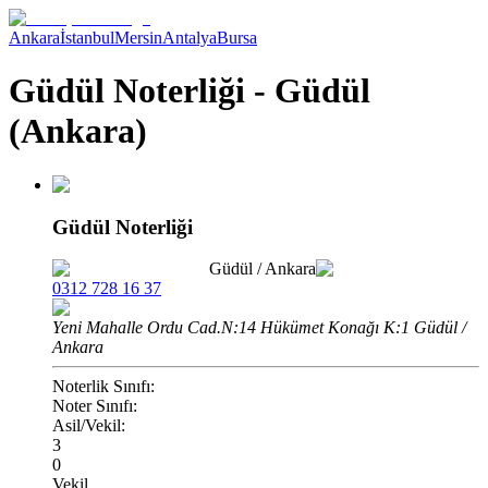
Ankara
İstanbul
Mersin
Antalya
Bursa
Güdül Noterliği - Güdül
(Ankara)
Güdül Noterliği
Güdül
/
Ankara
0312 728 16 37
Yeni Mahalle Ordu Cad.N:14 Hükümet Konağı K:1 Güdül /
Ankara
Noterlik Sınıfı:
Noter Sınıfı:
Asil/Vekil:
3
0
Vekil