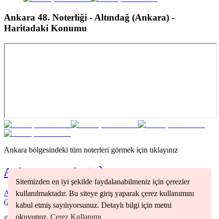
Ankara 48. Noterliği - Altındağ (Ankara)
-
Haritadaki Konumu
Ankara
bölgesindeki tüm noterleri görmek için tıklayınız
Ankara
Noterleri
Sitemizden en iyi şekilde faydalanabilmeniz için çerezler
Akyurt
(
2
)
Altındağ
(
1
)
Çankaya
(
2
)
Keçiören
(
1
)
Sincan
kullanılmaktadır. Bu siteye giriş yaparak çerez kullanımını
(
2
)
Yenimahalle
(
1
)
kabul etmiş sayılıyorsunuz. Detaylı bilgi için metni
okuyunuz.
Çerez Kullanımı
©
2026
Nöbetçi Noter