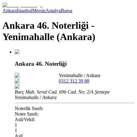
Ankara
İstanbul
Mersin
Antalya
Bursa
Ankara 46. Noterliği -
Yenimahalle (Ankara)
Ankara 46. Noterliği
Yenimahalle
/
Ankara
0312 312 39 88
Burç Mah. Seval Cad. 696 Cad. No: 2/A Şentepe
Yenimahalle / Ankara
Noterlik Sınıfı:
Noter Sınıfı:
Asil/Vekil:
1
1
Asil