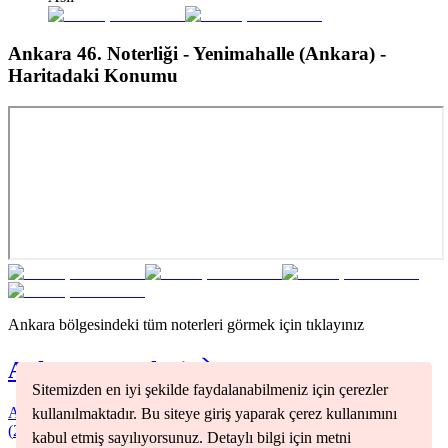
Ankara 46. Noterliği - Yenimahalle (Ankara)
-
Haritadaki Konumu
Ankara
bölgesindeki tüm noterleri görmek için tıklayınız
Ankara
Noterleri
Sitemizden en iyi şekilde faydalanabilmeniz için çerezler
Akyurt
(
2
)
Altındağ
(
1
)
Çankaya
(
2
)
Keçiören
(
1
)
Sincan
kullanılmaktadır. Bu siteye giriş yaparak çerez kullanımını
(
2
)
Yenimahalle
(
1
)
kabul etmiş sayılıyorsunuz. Detaylı bilgi için metni