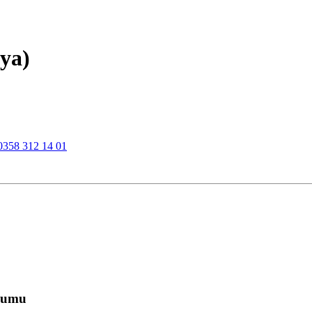
sya)
0358 312 14 01
numu