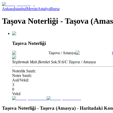
Ankara
İstanbul
Mersin
Antalya
Bursa
Taşova Noterliği - Taşova (Ama
Taşova Noterliği
Taşova
/
Amasya
Yeşilırmak Mah.Bereket Sok.N:6/C Taşova / Amasya
Noterlik Sınıfı:
Noter Sınıfı:
Asil/Vekil:
3
0
Vekil
Taşova Noterliği - Taşova (Amasya)
- Haritadaki Ko