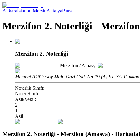
Ankara
İstanbul
Mersin
Antalya
Bursa
Merzifon 2. Noterliği - Merzifo
Merzifon 2. Noterliği
Merzifon
/
Amasya
Mehmet Akif Ersoy Mah. Gazi Cad. No:19 (Ay Sk. Z/2 Dükkan
Noterlik Sınıfı:
Noter Sınıfı:
Asil/Vekil:
2
1
Asil
Merzifon 2. Noterliği - Merzifon (Amasya)
- Haritad