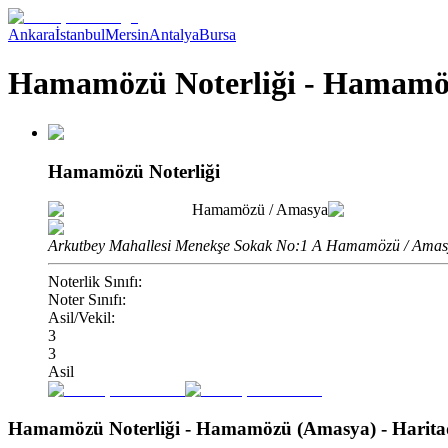
Ankara
İstanbul
Mersin
Antalya
Bursa
Hamamözü Noterliği - Hamamö
Hamamözü Noterliği
Hamamözü
/
Amasya
Arkutbey Mahallesi Menekşe Sokak No:1 A Hamamözü / Ama
Noterlik Sınıfı:
Noter Sınıfı:
Asil/Vekil:
3
3
Asil
Hamamözü Noterliği - Hamamözü (Amasya)
- Harit