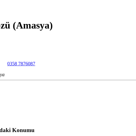
zü (Amasya)
0358 7876087
sya
adaki Konumu