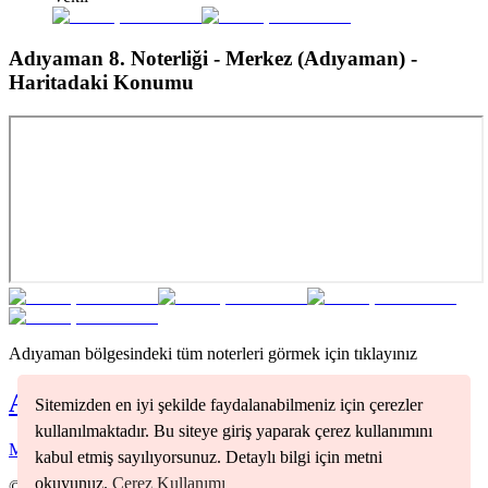
Adıyaman 8. Noterliği - Merkez (Adıyaman)
-
Haritadaki Konumu
Adıyaman
bölgesindeki tüm noterleri görmek için tıklayınız
Adıyaman
Noterleri
Sitemizden en iyi şekilde faydalanabilmeniz için çerezler
kullanılmaktadır. Bu siteye giriş yaparak çerez kullanımını
Merkez
(
1
)
kabul etmiş sayılıyorsunuz. Detaylı bilgi için metni
okuyunuz.
Çerez Kullanımı
©
2026
Nöbetçi Noter