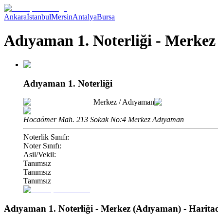
Ankara
İstanbul
Mersin
Antalya
Bursa
Adıyaman 1. Noterliği - Merke
Adıyaman 1. Noterliği
Merkez
/
Adıyaman
Hocaömer Mah. 213 Sokak No:4 Merkez Adıyaman
Noterlik Sınıfı:
Noter Sınıfı:
Asil/Vekil:
Tanımsız
Tanımsız
Tanımsız
Adıyaman 1. Noterliği - Merkez (Adıyaman)
- Harit