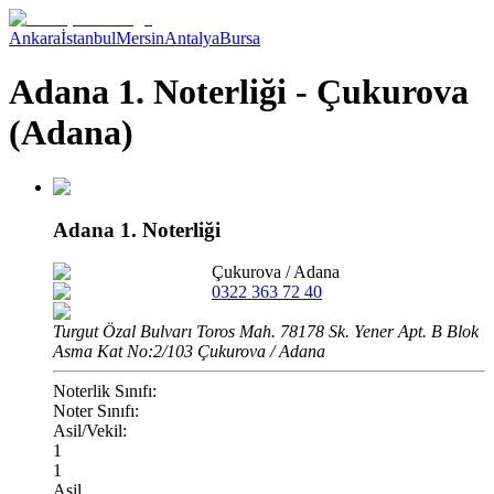
Ankara
İstanbul
Mersin
Antalya
Bursa
Adana 1. Noterliği - Çukurova
(Adana)
Adana 1. Noterliği
Çukurova
/
Adana
0322 363 72 40
Turgut Özal Bulvarı Toros Mah. 78178 Sk. Yener Apt. B Blok
Asma Kat No:2/103 Çukurova / Adana
Noterlik Sınıfı:
Noter Sınıfı:
Asil/Vekil:
1
1
Asil