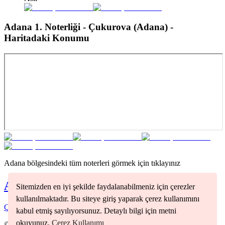
Adana 1. Noterliği - Çukurova (Adana)
-
Haritadaki Konumu
Adana
bölgesindeki tüm noterleri görmek için tıklayınız
Adana
Noterleri
Sitemizden en iyi şekilde faydalanabilmeniz için çerezler
kullanılmaktadır. Bu siteye giriş yaparak çerez kullanımını
Çukurova
(
1
)
Sarıçam
(
1
)
kabul etmiş sayılıyorsunuz. Detaylı bilgi için metni
okuyunuz.
Çerez Kullanımı
©
2026
Nöbetçi Noter