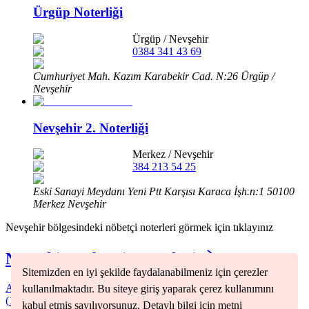
Ürgüp Noterliği
Ürgüp
/
Nevşehir
0384 341 43 69
Cumhuriyet Mah. Kazım Karabekir Cad. N:26 Ürgüp /
Nevşehir
Nevşehir 2. Noterliği
Merkez
/
Nevşehir
384 213 54 25
Eski Sanayi Meydanı Yeni Ptt Karşısı Karaca İşh.n:1 50100
Merkez Nevşehir
Nevşehir
bölgesindeki nöbetçi noterleri görmek için tıklayınız
Nevşehir
Nöbetçi Noterleri
Sitemizden en iyi şekilde faydalanabilmeniz için çerezler
Acıgöl
(
1
)
Avanos
(
1
)
Derinkuyu
(
1
)
Gülşehir
(
1
)
Hacıbektaş
kullanılmaktadır. Bu siteye giriş yaparak çerez kullanımını
(
1
)
Kozaklı
(
1
)
Merkez
(
8
)
Ürgüp
(
1
)
kabul etmiş sayılıyorsunuz. Detaylı bilgi için metni