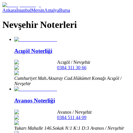
Ankara
İstanbul
Mersin
Antalya
Bursa
Nevşehir Noterleri
Acıgöl Noterliği
Acıgöl
/
Nevşehir
0384 311 30 66
Cumhuriyet Mah.Aksaray Cad.Hükümet Konağı Acıgöl /
Nevşehir
Avanos Noterliği
Avanos
/
Nevşehir
0384 511 44 09
Yukarı Mahalle 146.Sokak N:1 K:1 D:3 Avanos / Nevşehir