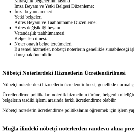
Mirasçılık belgelerinin tasdiki
İmza Beyanı ve Yetki Belgesi Düzenleme:
İmza beyannameleri
Yetki belgeleri
Adres Beyanı ve Taahhütname Düzenleme:
Adres değişikliği beyanı
Vatandaşlık taahhütnamesi
Belge Tercümesi:
Noter onaylı belge tercümeleri
Bu temel hizmetler, nöbetçi noterlerin genellikle sunabileceği iş
danışmak önemlidir.
Nöbetçi Noterlerdeki Hizmetlerin Ücretlendirilmesi
Nöbetçi noterlerdeki hizmetlerin ücretlendirilmesi, genellikle normal ça
Ücretlendirme politikaları noterlik hizmetinin türüne, belgenin niteliğ
belgelerin tasdiki işlemi arasında farklı ücretlendirme olabilir.
Nöbetçi noterlerin ücretlendirme politikalarını öğrenmek için işlem y
Muğla
ilindeki nöbetçi noterlerden randevu alma pro