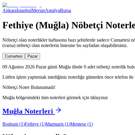
Ankara
İstanbul
Mersin
Antalya
Bursa
Fethiye (Muğla) Nöbetçi Noterle
Nöbetçi olan noterlikler haftasonu bazı şehirlerde sadece Cumartesi nö
(varsa) nöbetçi olan noterlerin listesine bu sayfadan ulaşabilirsiniz.
Cumartesi
Pazar
09 Ağustos 2026 Pazar günü Muğla ilinde 0 adet nöbetçi noterlik bul
Lütfen işlem yaptırmak istediğiniz noterliğe gitmeden önce telefon ile 
Nöbetçi Noter Bulunamadı!
Muğla
bölgesindeki tüm noterleri görmek için tıklayınız
Muğla
Noterleri
Bodrum
(
1
)
Fethiye
(
1
)
Marmaris
(
1
)
Menteşe
(
1
)