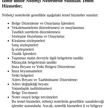
İzmir
ilinde Nöbetçi Noterlerde Sunulan Temel
Hizmetler;
Nöbetçi noterlerde genellikle aşağıdaki temel hizmetler sunulur:
Belge Düzenleme ve Onaylama İşlemleri:
Vekaletnamelerin düzenlenmesi ve onaylanması
Tasdikli suretlerin düzenlenmesi
Sözleşme Hazırlama ve Onaylama:
Kiralama sözleşmeleri
Satış sözleşmeleri
İş sözleşmeleri
Tasdik İşlemleri:
Taşınmaz malın devriyle ilgili belgelerin tasdiki
Mirasçılık belgelerinin tasdiki
İmza Beyanı ve Yetki Belgesi Düzenleme:
İmza beyannameleri
Yetki belgeleri
Adres Beyanı ve Taahhütname Düzenleme:
Adres değişikliği beyanı
Vatandaşlık taahhütnamesi
Belge Tercümesi:
Noter onaylı belge tercümeleri
Bu temel hizmetler, nöbetçi noterlerin genellikle sunabileceği
işlemler arasındadır. Ancak, noterlik hizmetleri il ve bölgeye