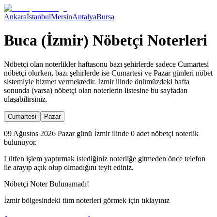
Ankara
İstanbul
Mersin
Antalya
Bursa
Buca (İzmir) Nöbetçi Noterleri
Nöbetçi olan noterlikler haftasonu bazı şehirlerde sadece Cumartesi
nöbetçi olurken, bazı şehirlerde ise Cumartesi ve Pazar günleri nöbet
sistemiyle hizmet vermektedir.
İzmir
ilinde önümüzdeki hafta
sonunda (varsa) nöbetçi olan noterlerin listesine bu sayfadan
ulaşabilirsiniz.
Cumartesi
Pazar
09 Ağustos 2026 Pazar günü İzmir ilinde 0 adet nöbetçi noterlik
bulunuyor.
Lütfen işlem yaptırmak istediğiniz noterliğe gitmeden önce telefon
ile arayıp açık olup olmadığını teyit ediniz.
Nöbetçi Noter Bulunamadı!
İzmir
bölgesindeki tüm noterleri görmek için tıklayınız