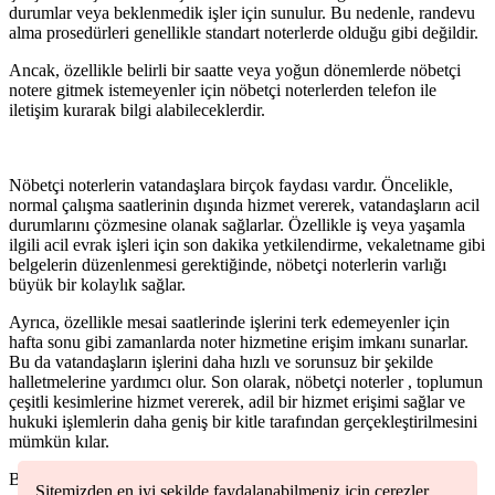
durumlar veya beklenmedik işler için sunulur. Bu nedenle, randevu
alma prosedürleri genellikle standart noterlerde olduğu gibi değildir.
Ancak, özellikle belirli bir saatte veya yoğun dönemlerde nöbetçi
notere gitmek istemeyenler için nöbetçi noterlerden telefon ile
iletişim kurarak bilgi alabileceklerdir.
Nöbetçi noterlerin vatandaşlara birçok faydası vardır. Öncelikle,
normal çalışma saatlerinin dışında hizmet vererek, vatandaşların acil
durumlarını çözmesine olanak sağlarlar. Özellikle iş veya yaşamla
ilgili acil evrak işleri için son dakika yetkilendirme, vekaletname gibi
belgelerin düzenlenmesi gerektiğinde, nöbetçi noterlerin varlığı
büyük bir kolaylık sağlar.
Ayrıca, özellikle mesai saatlerinde işlerini terk edemeyenler için
hafta sonu gibi zamanlarda noter hizmetine erişim imkanı sunarlar.
Bu da vatandaşların işlerini daha hızlı ve sorunsuz bir şekilde
halletmelerine yardımcı olur. Son olarak, nöbetçi noterler , toplumun
çeşitli kesimlerine hizmet vererek, adil bir hizmet erişimi sağlar ve
hukuki işlemlerin daha geniş bir kitle tarafından gerçekleştirilmesini
mümkün kılar.
Bu yönüyle,
Sitemizden en iyi şekilde faydalanabilmeniz için çerezler