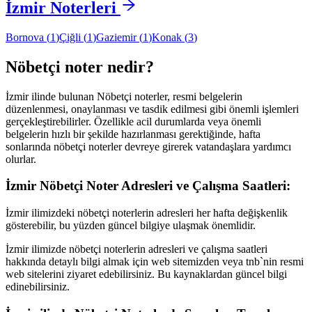
İzmir
Noterleri
Bornova
(
1
)
Çiğli
(
1
)
Gaziemir
(
1
)
Konak
(
3
)
Nöbetçi noter nedir?
İzmir
ilinde bulunan Nöbetçi noterler, resmi belgelerin
düzenlenmesi, onaylanması ve tasdik edilmesi gibi önemli işlemleri
gerçekleştirebilirler. Özellikle acil durumlarda veya önemli
belgelerin hızlı bir şekilde hazırlanması gerektiğinde, hafta
sonlarında nöbetçi noterler devreye girerek vatandaşlara yardımcı
olurlar.
İzmir
Nöbetçi Noter Adresleri ve Çalışma Saatleri:
İzmir
ilimizdeki nöbetçi noterlerin adresleri her hafta değişkenlik
gösterebilir, bu yüzden güncel bilgiye ulaşmak önemlidir.
İzmir
ilimizde nöbetçi noterlerin adresleri ve çalışma saatleri
hakkında detaylı bilgi almak için web sitemizden veya tnb`nin resmi
web sitelerini ziyaret edebilirsiniz. Bu kaynaklardan güncel bilgi
edinebilirsiniz.