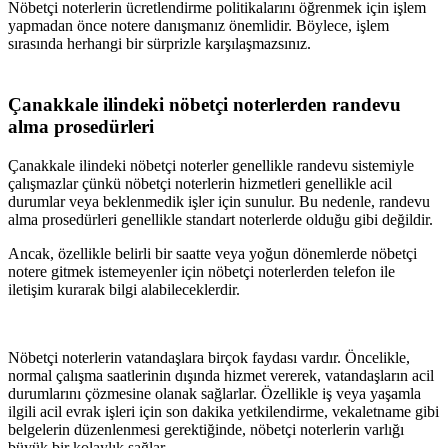
Nöbetçi noterlerin ücretlendirme politikalarını öğrenmek için işlem
yapmadan önce notere danışmanız önemlidir. Böylece, işlem
sırasında herhangi bir sürprizle karşılaşmazsınız.
Çanakkale
ilindeki nöbetçi noterlerden randevu
alma prosedürleri
Çanakkale
ilindeki nöbetçi noterler genellikle randevu sistemiyle
çalışmazlar çünkü nöbetçi noterlerin hizmetleri genellikle acil
durumlar veya beklenmedik işler için sunulur. Bu nedenle, randevu
alma prosedürleri genellikle standart noterlerde olduğu gibi değildir.
Ancak, özellikle belirli bir saatte veya yoğun dönemlerde nöbetçi
notere gitmek istemeyenler için nöbetçi noterlerden telefon ile
iletişim kurarak bilgi alabileceklerdir.
Nöbetçi noterlerin vatandaşlara birçok faydası vardır. Öncelikle,
normal çalışma saatlerinin dışında hizmet vererek, vatandaşların acil
durumlarını çözmesine olanak sağlarlar. Özellikle iş veya yaşamla
ilgili acil evrak işleri için son dakika yetkilendirme, vekaletname gibi
belgelerin düzenlenmesi gerektiğinde, nöbetçi noterlerin varlığı
büyük bir kolaylık sağlar.